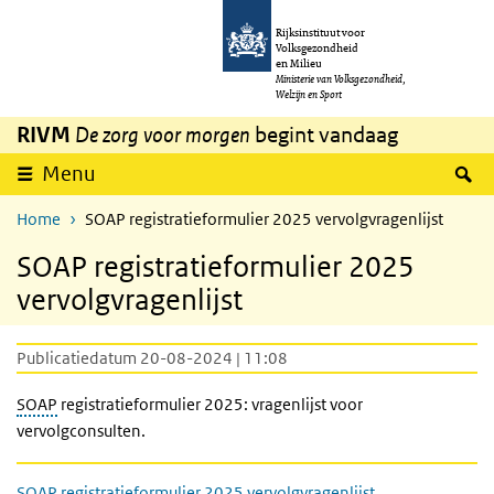
Overslaan en naar de inhoud gaan
Direct naar de hoofdnavigatie
Rijksinstituut voor
Volksgezondheid
en Milieu
Ministerie van Volksgezondheid,
Welzijn en Sport
RIVM
De zorg voor morgen
begint vandaag
Z
Menu
Home
SOAP registratieformulier 2025 vervolgvragenlijst
SOAP registratieformulier 2025
vervolgvragenlijst
Publicatiedatum 20-08-2024 | 11:08
SOAP
registratieformulier 2025: vragenlijst voor
vervolgconsulten.
SOAP registratieformulier 2025 vervolgvragenlijst