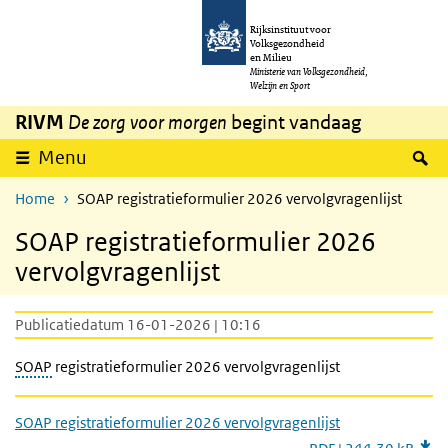
Overslaan en naar de inhoud gaan
Direct naar de hoofdnavigatie
Rijksinstituut voor
Volksgezondheid
en Milieu
Ministerie van Volksgezondheid,
Welzijn en Sport
RIVM
De zorg voor morgen
begint vandaag
Z
Menu
Home
SOAP registratieformulier 2026 vervolgvragenlijst
SOAP registratieformulier 2026
vervolgvragenlijst
Publicatiedatum 16-01-2026 | 10:16
SOAP
registratieformulier 2026 vervolgvragenlijst
SOAP registratieformulier 2026 vervolgvragenlijst