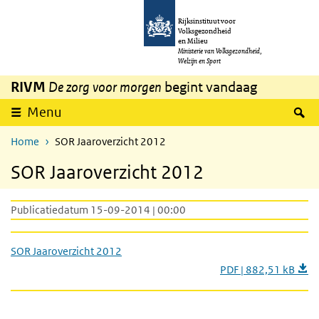
Overslaan en naar de inhoud gaan
Direct naar de hoofdnavigatie
Rijksinstituut voor
Volksgezondheid
en Milieu
Ministerie van Volksgezondheid,
Welzijn en Sport
RIVM
De zorg voor morgen
begint vandaag
Z
Menu
Home
SOR Jaaroverzicht 2012
SOR Jaaroverzicht 2012
Publicatiedatum 15-09-2014 | 00:00
SOR Jaaroverzicht 2012
PDF | 882,51 kB