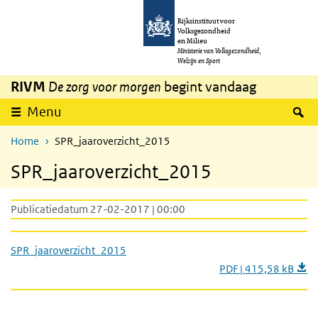
Overslaan en naar de inhoud gaan
Direct naar de hoofdnavigatie
Rijksinstituut voor
Volksgezondheid
en Milieu
Ministerie van Volksgezondheid,
Welzijn en Sport
RIVM
De zorg voor morgen
begint vandaag
Z
Menu
Home
SPR_jaaroverzicht_2015
SPR_jaaroverzicht_2015
Publicatiedatum 27-02-2017 | 00:00
SPR_jaaroverzicht_2015
PDF | 415,58 kB