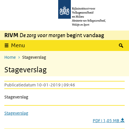
Overslaan en naar de inhoud gaan
Direct naar de hoofdnavigatie
Rijksinstituut voor
Volksgezondheid
en Milieu
Ministerie van Volksgezondheid,
Welzijn en Sport
RIVM
De zorg voor morgen
begint vandaag
Z
Menu
Home
Stageverslag
Stageverslag
Publicatiedatum 10-01-2019 | 09:46
Stageverslag
Stageverslag
PDF | 1,05 MB