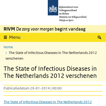
Overslaan en naar de inhoud gaan
Direct naar de hoofdnavigatie
Rijksinstituut voor
Volksgezondheid
en Milieu
Ministerie van Volksgezondheid,
Welzijn en Sport
RIVM
De zorg voor morgen
begint vandaag
Z
Menu
Home
The State of Infectious Diseases in The Netherlands 2012
verschenen
The State of Infectious Diseases in
The Netherlands 2012 verschenen
Publicatiedatum 29-01-2014 | 00:00
The State of Infectious Diseases in The Netherlands 2012