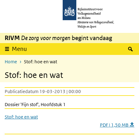
Overslaan en naar de inhoud gaan
Direct naar de hoofdnavigatie
Rijksinstituut voor
Volksgezondheid
en Milieu
Ministerie van Volksgezondheid,
Welzijn en Sport
RIVM
De zorg voor morgen
begint vandaag
Z
Menu
Home
Stof: hoe en wat
Stof: hoe en wat
Publicatiedatum 19-03-2013 | 00:00
Dossier 'Fijn stof', Hoofdstuk 1
Stof: hoe en wat
PDF | 1,50 MB