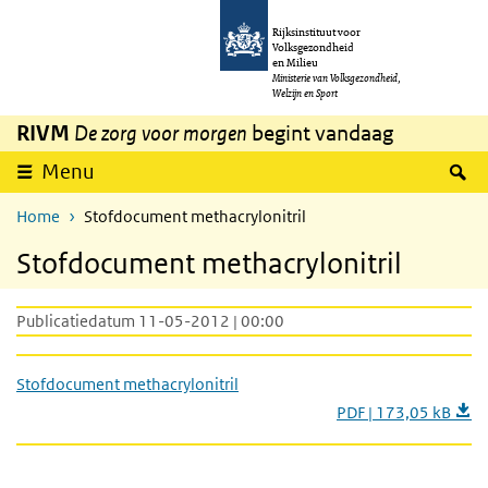
Overslaan en naar de inhoud gaan
Direct naar de hoofdnavigatie
Rijksinstituut voor
Volksgezondheid
en Milieu
Ministerie van Volksgezondheid,
Welzijn en Sport
RIVM
De zorg voor morgen
begint vandaag
Z
Menu
Home
Stofdocument methacrylonitril
Stofdocument methacrylonitril
Publicatiedatum 11-05-2012 | 00:00
Stofdocument methacrylonitril
PDF | 173,05 kB