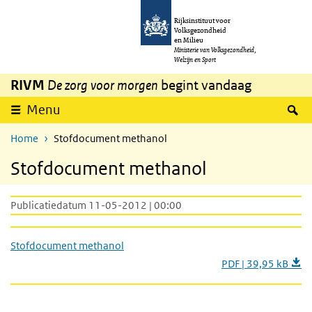
Overslaan en naar de inhoud gaan
Direct naar de hoofdnavigatie
Rijksinstituut voor
Volksgezondheid
en Milieu
Ministerie van Volksgezondheid,
Welzijn en Sport
RIVM
De zorg voor morgen
begint vandaag
Z
Menu
Home
Stofdocument methanol
Stofdocument methanol
Publicatiedatum 11-05-2012 | 00:00
Stofdocument methanol
PDF | 39,95 kB