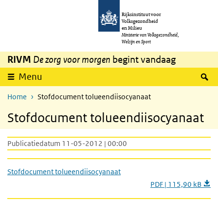
Overslaan en naar de inhoud gaan
Direct naar de hoofdnavigatie
Rijksinstituut voor
Volksgezondheid
en Milieu
Ministerie van Volksgezondheid,
Welzijn en Sport
RIVM
De zorg voor morgen
begint vandaag
Z
Menu
Home
Stofdocument tolueendiisocyanaat
Stofdocument tolueendiisocyanaat
Publicatiedatum 11-05-2012 | 00:00
Stofdocument tolueendiisocyanaat
PDF | 115,90 kB