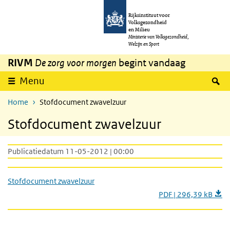
Overslaan en naar de inhoud gaan
Direct naar de hoofdnavigatie
Rijksinstituut voor
Volksgezondheid
en Milieu
Ministerie van Volksgezondheid,
Welzijn en Sport
RIVM
De zorg voor morgen
begint vandaag
Z
Menu
Home
Stofdocument zwavelzuur
Stofdocument zwavelzuur
Publicatiedatum 11-05-2012 | 00:00
Stofdocument zwavelzuur
PDF | 296,39 kB