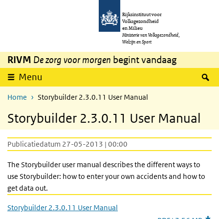
Overslaan en naar de inhoud gaan
Direct naar de hoofdnavigatie
Rijksinstituut voor
Volksgezondheid
en Milieu
Ministerie van Volksgezondheid,
Welzijn en Sport
RIVM
De zorg voor morgen
begint vandaag
Z
Menu
Home
Storybuilder 2.3.0.11 User Manual
Storybuilder 2.3.0.11 User Manual
Publicatiedatum 27-05-2013 | 00:00
The Storybuilder user manual describes the different ways to
use Storybuilder: how to enter your own accidents and how to
get data out.
Storybuilder 2.3.0.11 User Manual