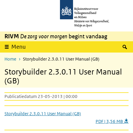
Overslaan en naar de inhoud gaan
Direct naar de hoofdnavigatie
Rijksinstituut voor
Volksgezondheid
en Milieu
Ministerie van Volksgezondheid,
Welzijn en Sport
RIVM
De zorg voor morgen
begint vandaag
Z
Menu
Home
Storybuilder 2.3.0.11 User Manual (GB)
Storybuilder 2.3.0.11 User Manual
(GB)
Publicatiedatum 23-05-2013 | 00:00
Storybuilder 2.3.0.11 User Manual (GB)
PDF | 3,56 MB