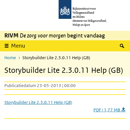
Overslaan en naar de inhoud gaan
Direct naar de hoofdnavigatie
Rijksinstituut voor
Volksgezondheid
en Milieu
Ministerie van Volksgezondheid,
Welzijn en Sport
RIVM
De zorg voor morgen
begint vandaag
Z
Menu
Home
Storybuilder Lite 2.3.0.11 Help (GB)
Storybuilder Lite 2.3.0.11 Help (GB)
Publicatiedatum 23-05-2013 | 00:00
Storybuilder Lite 2.3.0.11 Help (GB)
PDF | 1,77 MB