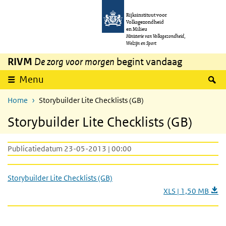
Overslaan en naar de inhoud gaan
Direct naar de hoofdnavigatie
Rijksinstituut voor
Volksgezondheid
en Milieu
Ministerie van Volksgezondheid,
Welzijn en Sport
RIVM
De zorg voor morgen
begint vandaag
Z
Menu
Home
Storybuilder Lite Checklists (GB)
Storybuilder Lite Checklists (GB)
Publicatiedatum 23-05-2013 | 00:00
Storybuilder Lite Checklists (GB)
XLS | 1,50 MB