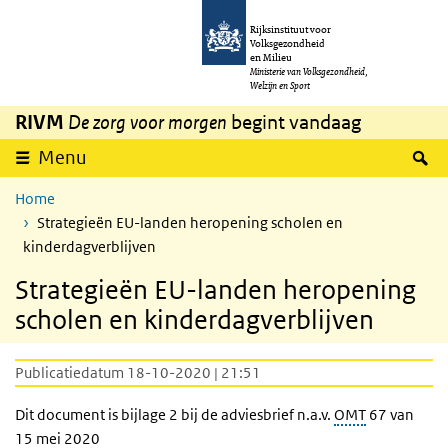
Overslaan en naar de inhoud gaan
Direct naar de hoofdnavigatie
Rijksinstituut voor
Volksgezondheid
en Milieu
Ministerie van Volksgezondheid,
Welzijn en Sport
RIVM
De zorg voor morgen
begint vandaag
Z
Menu
Home
Strategieën EU-landen heropening scholen en
kinderdagverblijven
Strategieën EU-landen heropening
scholen en kinderdagverblijven
Publicatiedatum 18-10-2020 | 21:51
Dit document is bijlage 2 bij de adviesbrief n.a.v.
OMT
67 van
15 mei 2020