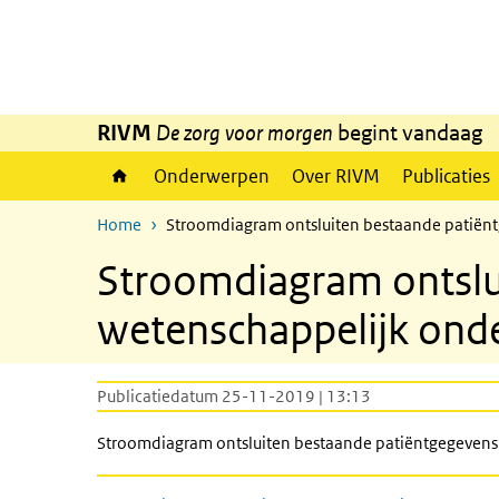
Overslaan en naar de inhoud gaan
Direct naar de hoofdnavigatie
RIVM
De zorg voor morgen
begint vandaag
Onderwerpen
Over RIVM
Publicaties
Home
Stroomdiagram ontsluiten bestaande patiën
Stroomdiagram ontslu
wetenschappelijk ond
Publicatiedatum 25-11-2019 | 13:13
Stroomdiagram ontsluiten bestaande patiëntgegevens