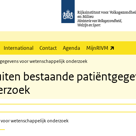
Rijksinstituut voor Volksgezondhe
en Milieu
Ministerie van Volksgezondheid,
Welzijn en Sport
(externe l
International
Contact
Agenda
MijnRIVM
tgegevens voor wetenschappelijk onderzoek
iten bestaande patiëntgege
erzoek
 voor wetenschappelijk onderzoek