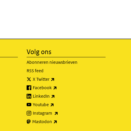
Volg ons
Abonneren nieuwsbrieven
RSS feed
(externe link)
X Twitter
(externe link)
Facebook
(externe link)
LinkedIn
(externe link)
Youtube
(externe link)
Instagram
(externe link)
Mastodon