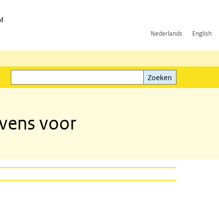
id
Nederlands
English
Zoeken
ink)
Zoeken
vens voor