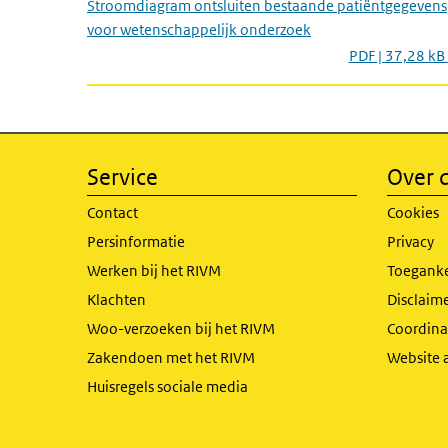
Stroomdiagram ontsluiten bestaande patiëntgegevens
voor wetenschappelijk onderzoek
PDF | 37,28 kB
Service
Over d
Contact
Cookies
Persinformatie
Privacy
Werken bij het RIVM
Toeganke
Klachten
Disclaime
Woo-verzoeken bij het RIVM
Coordinat
Zakendoen met het RIVM
Website 
Huisregels sociale media