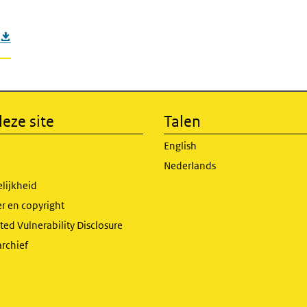
eze site
Talen
English
Nederlands
lijkheid
r en copyright
ed Vulnerability Disclosure
archief