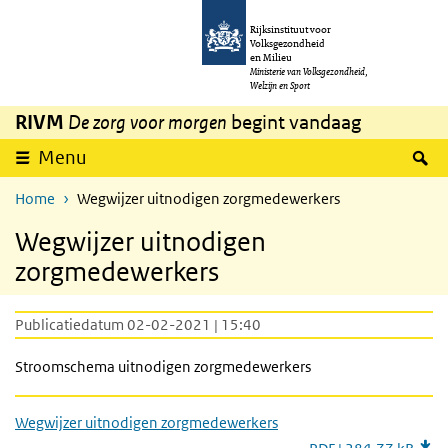
Overslaan en naar de inhoud gaan
Direct naar de hoofdnavigatie
Rijksinstituut voor
Volksgezondheid
en Milieu
Ministerie van Volksgezondheid,
Welzijn en Sport
RIVM
De zorg voor morgen
begint vandaag
Z
Menu
Home
Wegwijzer uitnodigen zorgmedewerkers
Wegwijzer uitnodigen
zorgmedewerkers
Publicatiedatum 02-02-2021 | 15:40
Stroomschema uitnodigen zorgmedewerkers
Wegwijzer uitnodigen zorgmedewerkers