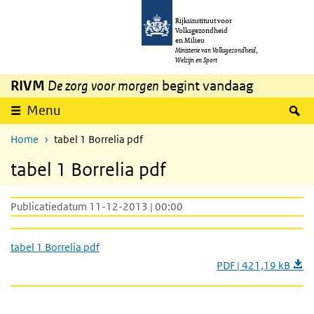
Overslaan en naar de inhoud gaan
Direct naar de hoofdnavigatie
Rijksinstituut voor
Volksgezondheid
en Milieu
Ministerie van Volksgezondheid,
Welzijn en Sport
RIVM
De zorg voor morgen
begint vandaag
Z
Menu
Home
tabel 1 Borrelia pdf
tabel 1 Borrelia pdf
Publicatiedatum 11-12-2013 | 00:00
tabel 1 Borrelia pdf
PDF | 421,19 kB