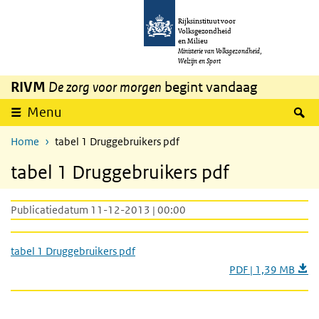
Overslaan en naar de inhoud gaan
Direct naar de hoofdnavigatie
Rijksinstituut voor
Volksgezondheid
en Milieu
Ministerie van Volksgezondheid,
Welzijn en Sport
RIVM
De zorg voor morgen
begint vandaag
Z
Menu
Home
tabel 1 Druggebruikers pdf
tabel 1 Druggebruikers pdf
Publicatiedatum 11-12-2013 | 00:00
tabel 1 Druggebruikers pdf
PDF | 1,39 MB