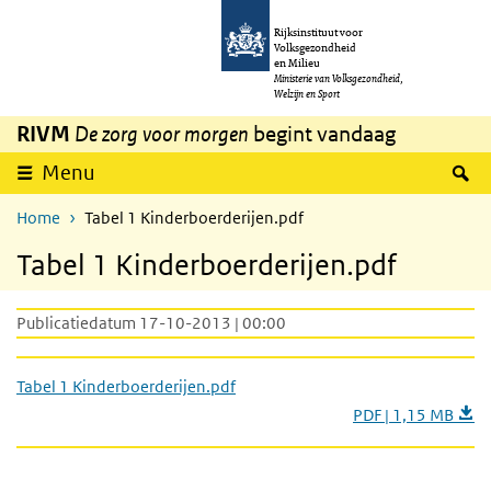
Overslaan en naar de inhoud gaan
Direct naar de hoofdnavigatie
Rijksinstituut voor
Volksgezondheid
en Milieu
Ministerie van Volksgezondheid,
Welzijn en Sport
RIVM
De zorg voor morgen
begint vandaag
Z
Menu
Home
Tabel 1 Kinderboerderijen.pdf
Tabel 1 Kinderboerderijen.pdf
Publicatiedatum 17-10-2013 | 00:00
Tabel 1 Kinderboerderijen.pdf
PDF | 1,15 MB