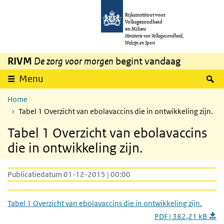
Overslaan en naar de inhoud gaan
Direct naar de hoofdnavigatie
Rijksinstituut voor
Volksgezondheid
en Milieu
Ministerie van Volksgezondheid,
Welzijn en Sport
RIVM
De zorg voor morgen
begint vandaag
Z
Menu
Home
Tabel 1 Overzicht van ebolavaccins die in ontwikkeling zijn.
Tabel 1 Overzicht van ebolavaccins
die in ontwikkeling zijn.
Publicatiedatum 01-12-2015 | 00:00
Tabel 1 Overzicht van ebolavaccins die in ontwikkeling zijn.
PDF | 382,21 kB