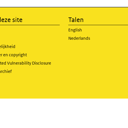
eze site
Talen
English
Nederlands
lijkheid
r en copyright
ed Vulnerability Disclosure
archief