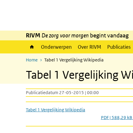
Overslaan en naar de inhoud gaan
Direct naar de hoofdnavigatie
RIVM
De zorg voor morgen
begint vandaag
Onderwerpen
Over RIVM
Publicaties
Home
Tabel 1 Vergelijking Wikipedia
Tabel 1 Vergelijking W
Publicatiedatum 27-05-2015 | 00:00
Tabel 1 Vergelijking Wikipedia
PDF | 588,29 kB