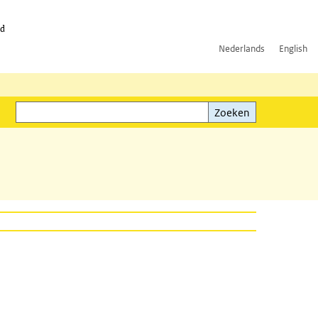
id
Nederlands
English
Zoeken
ink)
Zoeken