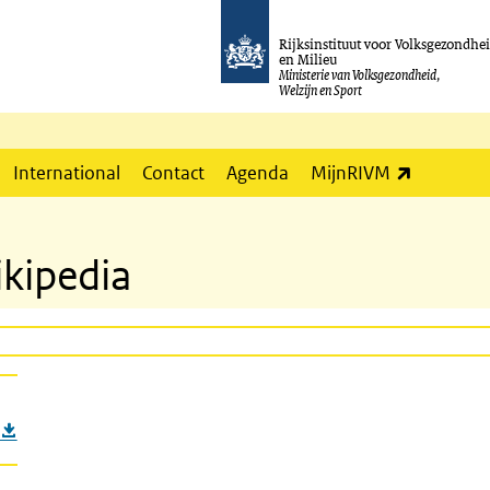
Rijksinstituut voor Volksgezondhe
en Milieu
Ministerie van Volksgezondheid,
Welzijn en Sport
(externe l
International
Contact
Agenda
MijnRIVM
ikipedia