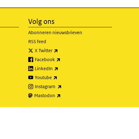
Volg ons
Abonneren nieuwsbrieven
RSS feed
(externe link)
X Twitter
(externe link)
Facebook
(externe link)
LinkedIn
(externe link)
Youtube
(externe link)
Instagram
(externe link)
Mastodon