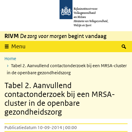
Overslaan en naar de inhoud gaan
Direct naar de hoofdnavigatie
Rijksinstituut voor
Volksgezondheid
en Milieu
Ministerie van Volksgezondheid,
Welzijn en Sport
RIVM
De zorg voor morgen
begint vandaag
Z
Menu
Home
Tabel 2. Aanvullend contactonderzoek bij een MRSA-cluster
in de openbare gezondheidszorg
Tabel 2. Aanvullend
contactonderzoek bij een MRSA-
cluster in de openbare
gezondheidszorg
Publicatiedatum 10-09-2014 | 00:00