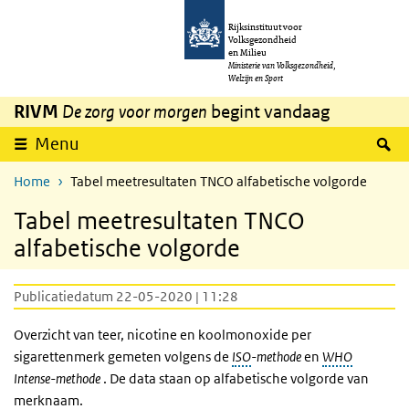
Overslaan en naar de inhoud gaan
Direct naar de hoofdnavigatie
Rijksinstituut voor
Volksgezondheid
en Milieu
Ministerie van Volksgezondheid,
Welzijn en Sport
RIVM
De zorg voor morgen
begint vandaag
Z
Menu
Home
Tabel meetresultaten TNCO alfabetische volgorde
Tabel meetresultaten TNCO
alfabetische volgorde
Publicatiedatum 22-05-2020 | 11:28
Overzicht van teer, nicotine en koolmonoxide per
sigarettenmerk gemeten volgens de
ISO
-methode
en
WHO
Intense-methode
. De data staan op alfabetische volgorde van
merknaam.