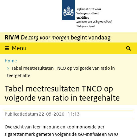
Overslaan en naar de inhoud gaan
Direct naar de hoofdnavigatie
Rijksinstituut voor
Volksgezondheid
en Milieu
Ministerie van Volksgezondheid,
Welzijn en Sport
RIVM
De zorg voor morgen
begint vandaag
Z
Menu
Home
Tabel meetresultaten TNCO op volgorde van ratio in
teergehalte
Tabel meetresultaten TNCO op
volgorde van ratio in teergehalte
Publicatiedatum 22-05-2020 | 11:13
Overzicht van teer, nicotine en koolmonoxide per
sigarettenmerk gemeten volgens de
ISO
-methode
en
WHO