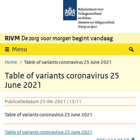
Overslaan en naar de inhoud gaan
Direct naar de hoofdnavigatie
Rijksinstituut voor
Volksgezondheid
en Milieu
Ministerie van Volksgezondheid,
Welzijn en Sport
RIVM
De zorg voor morgen
begint vandaag
Z
Menu
Home
Table of variants coronavirus 25 June 2021
Table of variants coronavirus 25
June 2021
Publicatiedatum 25-06-2021 | 15:11
Table of variants coronavirus 25 June 2021
Table of variants coronavirus 25 June 2021