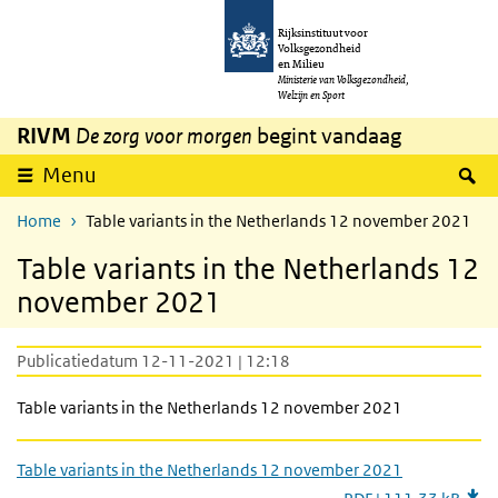
Overslaan en naar de inhoud gaan
Direct naar de hoofdnavigatie
Rijksinstituut voor
Volksgezondheid
en Milieu
Ministerie van Volksgezondheid,
Welzijn en Sport
RIVM
De zorg voor morgen
begint vandaag
Z
Menu
Home
Table variants in the Netherlands 12 november 2021
Table variants in the Netherlands 12
november 2021
Publicatiedatum 12-11-2021 | 12:18
Table variants in the Netherlands 12 november 2021
Table variants in the Netherlands 12 november 2021