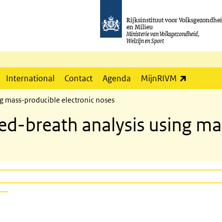
Rijksinstituut voor Volksgezondhe
en Milieu
Ministerie van Volksgezondheid,
Welzijn en Sport
(externe l
International
Contact
Agenda
MijnRIVM
g mass-producible electronic noses
ed-breath analysis using ma