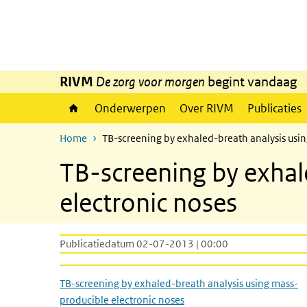
Overslaan en naar de inhoud gaan
Direct naar de hoofdnavigatie
RIVM
De zorg voor morgen
begint vandaag
Onderwerpen
Over RIVM
Publicaties
Home
TB-screening by exhaled-breath analysis usin
TB-screening by exhal
electronic noses
Publicatiedatum 02-07-2013 | 00:00
TB-screening by exhaled-breath analysis using mass-
producible electronic noses