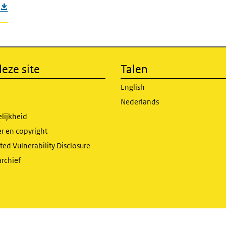
eze site
Talen
English
Nederlands
lijkheid
r en copyright
ed Vulnerability Disclosure
archief