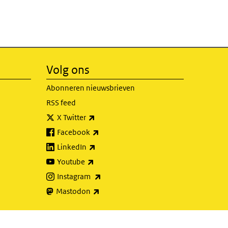
Volg ons
Abonneren nieuwsbrieven
RSS feed
(externe link)
X Twitter
(externe link)
Facebook
(externe link)
LinkedIn
(externe link)
Youtube
(externe link)
Instagram
(externe link)
Mastodon