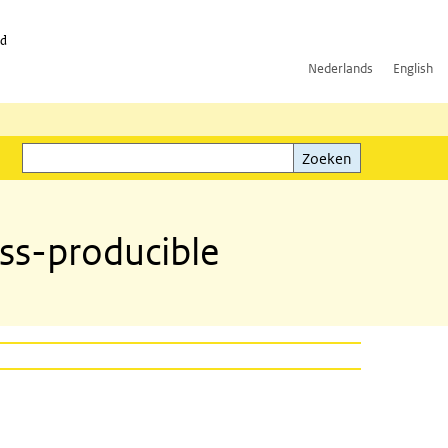
id
Nederlands
English
Zoeken
ink)
Zoeken
ss-producible