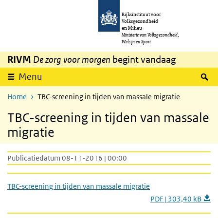
Overslaan en naar de inhoud gaan
Direct naar de hoofdnavigatie
Rijksinstituut voor
Volksgezondheid
en Milieu
Ministerie van Volksgezondheid,
Welzijn en Sport
RIVM
De zorg voor morgen
begint vandaag
Z
Menu
Home
TBC-screening in tijden van massale migratie
TBC-screening in tijden van massale
migratie
Publicatiedatum 08-11-2016 | 00:00
TBC-screening in tijden van massale migratie
PDF | 303,40 kB