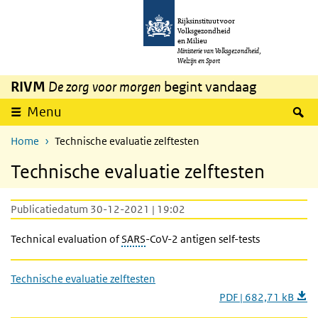
Overslaan en naar de inhoud gaan
Direct naar de hoofdnavigatie
Rijksinstituut voor
Volksgezondheid
en Milieu
Ministerie van Volksgezondheid,
Welzijn en Sport
RIVM
De zorg voor morgen
begint vandaag
Z
Menu
Home
Technische evaluatie zelftesten
Technische evaluatie zelftesten
Publicatiedatum 30-12-2021 | 19:02
Technical evaluation of
SARS
-CoV-2 antigen self-tests
Technische evaluatie zelftesten
PDF | 682,71 kB