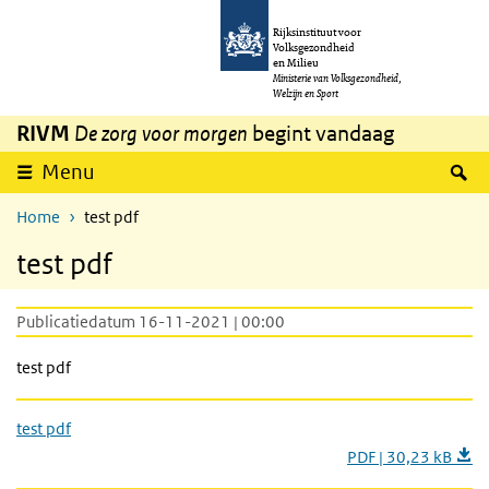
Overslaan en naar de inhoud gaan
Direct naar de hoofdnavigatie
Rijksinstituut voor
Volksgezondheid
en Milieu
Ministerie van Volksgezondheid,
Welzijn en Sport
RIVM
De zorg voor morgen
begint vandaag
Z
Menu
Home
test pdf
test pdf
Publicatiedatum 16-11-2021 | 00:00
test pdf
test pdf
PDF | 30,23 kB