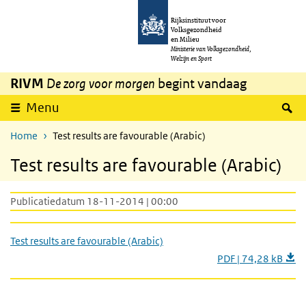
Overslaan en naar de inhoud gaan
Direct naar de hoofdnavigatie
Rijksinstituut voor
Volksgezondheid
en Milieu
Ministerie van Volksgezondheid,
Welzijn en Sport
RIVM
De zorg voor morgen
begint vandaag
Z
Menu
Home
Test results are favourable (Arabic)
Test results are favourable (Arabic)
Publicatiedatum 18-11-2014 | 00:00
Test results are favourable (Arabic)
PDF | 74,28 kB