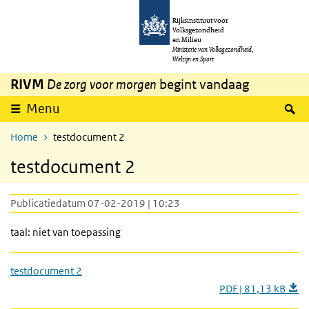
Overslaan en naar de inhoud gaan
Direct naar de hoofdnavigatie
Rijksinstituut voor
Volksgezondheid
en Milieu
Ministerie van Volksgezondheid,
Welzijn en Sport
RIVM
De zorg voor morgen
begint vandaag
Z
Menu
Home
testdocument 2
testdocument 2
Publicatiedatum 07-02-2019 | 10:23
taal: niet van toepassing
testdocument 2
PDF | 81,13 kB