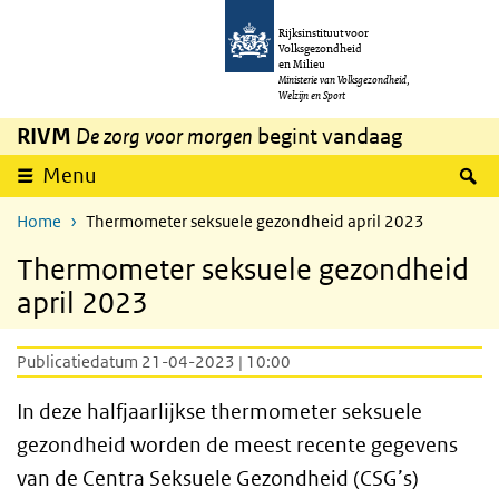
Overslaan en naar de inhoud gaan
Direct naar de hoofdnavigatie
Rijksinstituut voor
Volksgezondheid
en Milieu
Ministerie van Volksgezondheid,
Welzijn en Sport
RIVM
De zorg voor morgen
begint vandaag
Z
Menu
Home
Thermometer seksuele gezondheid april 2023
Thermometer seksuele gezondheid
april 2023
Publicatiedatum 21-04-2023 | 10:00
In deze halfjaarlijkse thermometer seksuele
gezondheid worden de meest recente gegevens
van de Centra Seksuele Gezondheid (CSG’s)