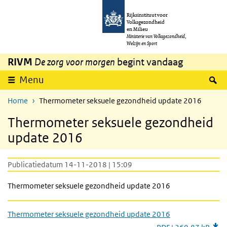
Overslaan en naar de inhoud gaan
Direct naar de hoofdnavigatie
Rijksinstituut voor
Volksgezondheid
en Milieu
Ministerie van Volksgezondheid,
Welzijn en Sport
RIVM
De zorg voor morgen
begint vandaag
Z
Menu
Home
Thermometer seksuele gezondheid update 2016
Thermometer seksuele gezondheid
update 2016
Publicatiedatum 14-11-2018 | 15:09
Thermometer seksuele gezondheid update 2016
Thermometer seksuele gezondheid update 2016