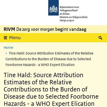
Overslaan en naar de inhoud gaan
Direct naar de hoofdnavigatie
Rijksinstituut voor
Volksgezondheid
en Milieu
Ministerie van Volksgezondheid,
Welzijn en Sport
RIVM
De zorg voor morgen
begint vandaag
Z
Menu
Home
Tine Hald: Source Attribution Estimates of the Relative
Contributions to the Burden of Disease due to Selected
Foorborne Hazards - a WHO Expert Elication
Tine Hald: Source Attribution
Estimates of the Relative
Contributions to the Burden of
Disease due to Selected Foorborne
Hazards - a WHO Expert Elication