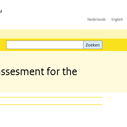
id
Nederlands
English
Zoeken
ink)
Zoeken
assesment for the