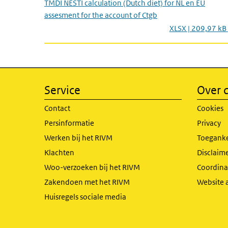
TMDI NESTI calculation (Dutch diet) for NL en EU
assesment for the account of Ctgb
XLSX | 209,97 kB
Service
Over d
Contact
Cookies
Persinformatie
Privacy
Werken bij het RIVM
Toeganke
Klachten
Disclaime
Woo-verzoeken bij het RIVM
Coordinat
Zakendoen met het RIVM
Website 
Huisregels sociale media