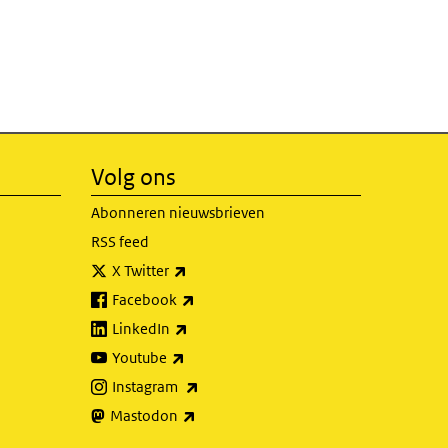
Volg ons
Abonneren nieuwsbrieven
RSS feed
(externe link)
X Twitter
(externe link)
Facebook
(externe link)
LinkedIn
(externe link)
Youtube
(externe link)
Instagram
(externe link)
Mastodon