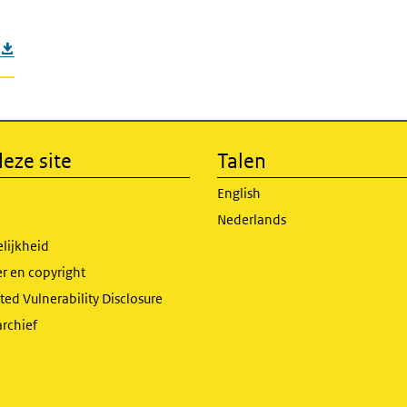
eze site
Talen
English
Nederlands
lijkheid
r en copyright
ed Vulnerability Disclosure
archief