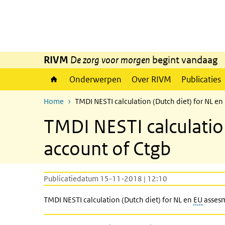
Overslaan en naar de inhoud gaan
Direct naar de hoofdnavigatie
RIVM
De zorg voor morgen
begint vandaag
Onderwerpen
Over RIVM
Publicaties
Home
TMDI NESTI calculation (Dutch diet) for NL en
TMDI NESTI calculation
account of Ctgb
Publicatiedatum 15-11-2018 | 12:10
TMDI NESTI calculation (Dutch diet) for NL en
EU
assesm