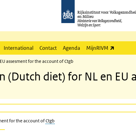
Rijksinstituut voor Volksgezondhe
en Milieu
Ministerie van Volksgezondheid,
Welzijn en Sport
(externe l
International
Contact
Agenda
MijnRIVM
 EU assesment for the account of Ctgb
 (Dutch diet) for NL en EU 
ent for the account of
Ctgb