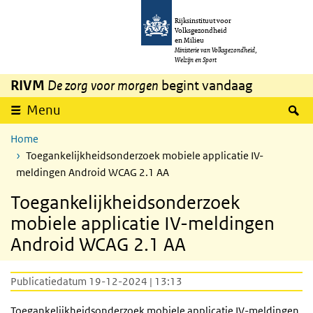
Overslaan en naar de inhoud gaan
Direct naar de hoofdnavigatie
Rijksinstituut voor
Volksgezondheid
en Milieu
Ministerie van Volksgezondheid,
Welzijn en Sport
RIVM
De zorg voor morgen
begint vandaag
Z
Menu
Home
Toegankelijkheidsonderzoek mobiele applicatie IV-
meldingen Android WCAG 2.1 AA
Toegankelijkheidsonderzoek
mobiele applicatie IV-meldingen
Android WCAG 2.1 AA
Publicatiedatum 19-12-2024 | 13:13
Toegankelijkheidsonderzoek mobiele applicatie
IV
-meldingen