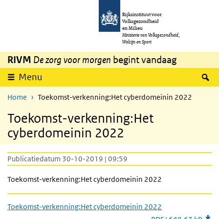
Overslaan en naar de inhoud gaan
Direct naar de hoofdnavigatie
Rijksinstituut voor
Volksgezondheid
en Milieu
Ministerie van Volksgezondheid,
Welzijn en Sport
RIVM
De zorg voor morgen
begint vandaag
Z
Menu
Home
Toekomst-verkenning:Het cyberdomeinin 2022
Toekomst-verkenning:Het
cyberdomeinin 2022
Publicatiedatum 30-10-2019 | 09:59
Toekomst-verkenning:Het cyberdomeinin 2022
Toekomst-verkenning:Het cyberdomeinin 2022