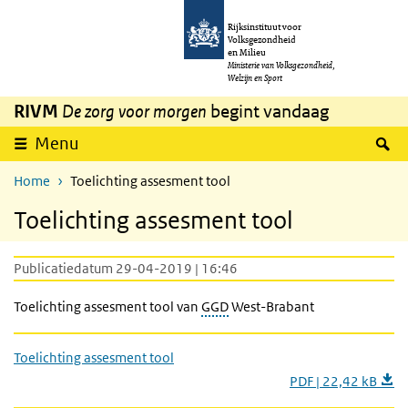
Overslaan en naar de inhoud gaan
Direct naar de hoofdnavigatie
Rijksinstituut voor
Volksgezondheid
en Milieu
Ministerie van Volksgezondheid,
Welzijn en Sport
RIVM
De zorg voor morgen
begint vandaag
Z
Menu
Home
Toelichting assesment tool
Toelichting assesment tool
Publicatiedatum 29-04-2019 | 16:46
Toelichting assesment tool van
GGD
West-Brabant
Toelichting assesment tool
PDF | 22,42 kB