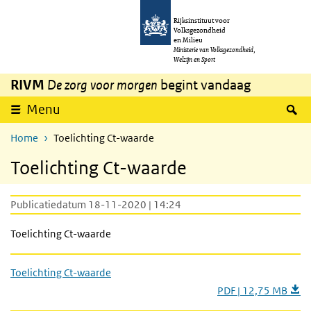
Overslaan en naar de inhoud gaan
Direct naar de hoofdnavigatie
Rijksinstituut voor
Volksgezondheid
en Milieu
Ministerie van Volksgezondheid,
Welzijn en Sport
RIVM
De zorg voor morgen
begint vandaag
Z
Menu
Home
Toelichting Ct-waarde
Toelichting Ct-waarde
Publicatiedatum 18-11-2020 | 14:24
Toelichting Ct-waarde
Toelichting Ct-waarde
PDF | 12,75 MB