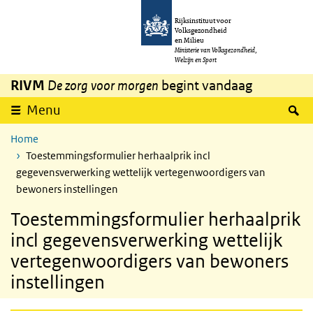
Overslaan en naar de inhoud gaan
Direct naar de hoofdnavigatie
Rijksinstituut voor
Volksgezondheid
en Milieu
Ministerie van Volksgezondheid,
Welzijn en Sport
RIVM
De zorg voor morgen
begint vandaag
Z
Menu
Home
Toestemmingsformulier herhaalprik incl
gegevensverwerking wettelijk vertegenwoordigers van
bewoners instellingen
Toestemmingsformulier herhaalprik
incl gegevensverwerking wettelijk
vertegenwoordigers van bewoners
instellingen