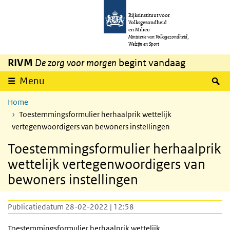
Overslaan en naar de inhoud gaan
Direct naar de hoofdnavigatie
Rijksinstituut voor
Volksgezondheid
en Milieu
Ministerie van Volksgezondheid,
Welzijn en Sport
RIVM
De zorg voor morgen
begint vandaag
Z
Menu
Home
Toestemmingsformulier herhaalprik wettelijk
vertegenwoordigers van bewoners instellingen
Toestemmingsformulier herhaalprik
wettelijk vertegenwoordigers van
bewoners instellingen
Publicatiedatum 28-02-2022 | 12:58
Toestemmingsformulier herhaalprik wettelijk