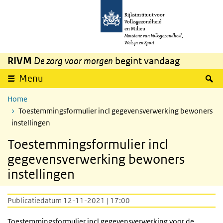
Overslaan en naar de inhoud gaan
Direct naar de hoofdnavigatie
Rijksinstituut voor
Volksgezondheid
en Milieu
Ministerie van Volksgezondheid,
Welzijn en Sport
RIVM
De zorg voor morgen
begint vandaag
Z
Menu
Home
Toestemmingsformulier incl gegevensverwerking bewoners
instellingen
Toestemmingsformulier incl
gegevensverwerking bewoners
instellingen
Publicatiedatum 12-11-2021 | 17:00
Toestemmingsformulier incl gegevensverwerking voor de