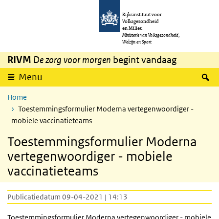
Overslaan en naar de inhoud gaan
Direct naar de hoofdnavigatie
Rijksinstituut voor
Volksgezondheid
en Milieu
Ministerie van Volksgezondheid,
Welzijn en Sport
RIVM
De zorg voor morgen
begint vandaag
Z
Menu
Home
Toestemmingsformulier Moderna vertegenwoordiger -
mobiele vaccinatieteams
Toestemmingsformulier Moderna
vertegenwoordiger - mobiele
vaccinatieteams
Publicatiedatum 09-04-2021 | 14:13
Toestemmingsformulier Moderna vertegenwoordiger - mobiele