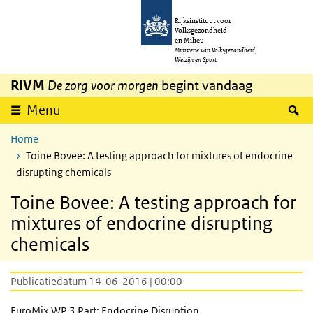
Overslaan en naar de inhoud gaan
Direct naar de hoofdnavigatie
Rijksinstituut voor
Volksgezondheid
en Milieu
Ministerie van Volksgezondheid,
Welzijn en Sport
RIVM
De zorg voor morgen
begint vandaag
Z
Menu
Home
Toine Bovee: A testing approach for mixtures of endocrine
disrupting chemicals
Toine Bovee: A testing approach for
mixtures of endocrine disrupting
chemicals
Publicatiedatum 14-06-2016 | 00:00
EuroMix
WP
3 Part: Endocrine Disruption