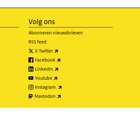
Volg ons
Abonneren nieuwsbrieven
RSS feed
(externe link)
X Twitter
(externe link)
Facebook
(externe link)
LinkedIn
(externe link)
Youtube
(externe link)
Instagram
(externe link)
Mastodon