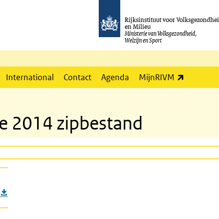
Rijksinstituut voor Volksgezondhe
en Milieu
Ministerie van Volksgezondheid,
Welzijn en Sport
(externe l
International
Contact
Agenda
MijnRIVM
ie 2014 zipbestand