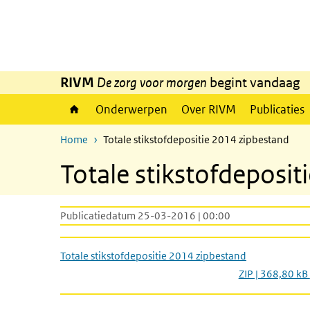
Overslaan en naar de inhoud gaan
Direct naar de hoofdnavigatie
RIVM
De zorg voor morgen
begint vandaag
Onderwerpen
Over RIVM
Publicaties
Home
Totale stikstofdepositie 2014 zipbestand
Totale stikstofdeposit
Publicatiedatum 25-03-2016 | 00:00
Totale stikstofdepositie 2014 zipbestand
ZIP | 368,80 kB