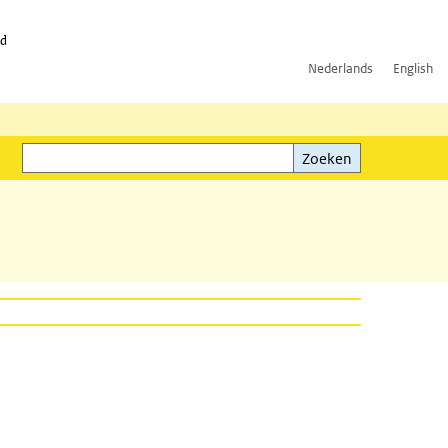
id
Nederlands
English
Zoeken
ink)
Zoeken