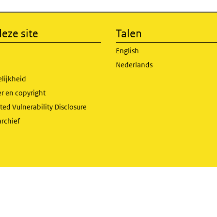
eze site
Talen
English
Nederlands
lijkheid
r en copyright
ed Vulnerability Disclosure
archief