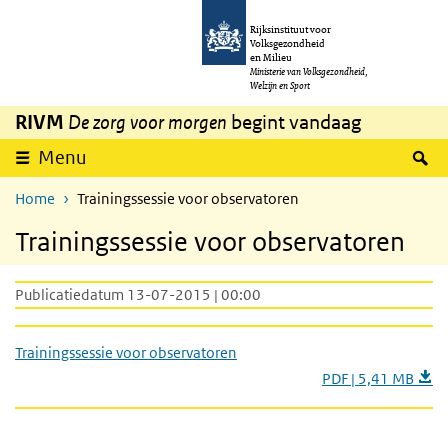
Overslaan en naar de inhoud gaan
Direct naar de hoofdnavigatie
Rijksinstituut voor
Volksgezondheid
en Milieu
Ministerie van Volksgezondheid,
Welzijn en Sport
RIVM
De zorg voor morgen
begint vandaag
Z
Menu
Home
Trainingssessie voor observatoren
Trainingssessie voor observatoren
Publicatiedatum 13-07-2015 | 00:00
Trainingssessie voor observatoren
PDF | 5,41 MB