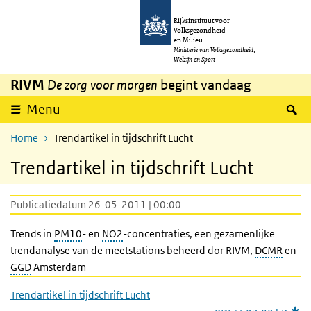
Overslaan en naar de inhoud gaan
Direct naar de hoofdnavigatie
Rijksinstituut voor
Volksgezondheid
en Milieu
Ministerie van Volksgezondheid,
Welzijn en Sport
RIVM
De zorg voor morgen
begint vandaag
Z
Menu
Home
Trendartikel in tijdschrift Lucht
Trendartikel in tijdschrift Lucht
Publicatiedatum 26-05-2011 | 00:00
Trends in
PM10
- en
NO2
-concentraties, een gezamenlijke
trendanalyse van de meetstations beheerd dor RIVM,
DCMR
en
GGD
Amsterdam
Trendartikel in tijdschrift Lucht